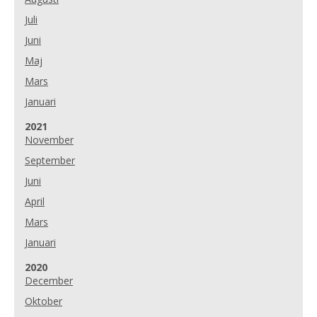
Juli
Juni
Maj
Mars
Januari
År:
2021
November
September
Juni
April
Mars
Januari
År:
2020
December
Oktober