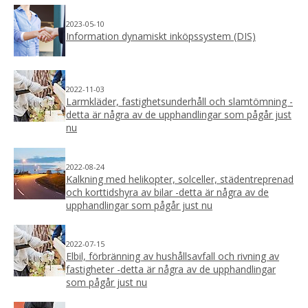
2023-05-10
Information dynamiskt inköpssystem (DIS)
2022-11-03
Larmkläder, fastighetsunderhåll och slamtömning -
detta är några av de upphandlingar som pågår just
nu
2022-08-24
Kalkning med helikopter, solceller, städentreprenad
och korttidshyra av bilar -detta är några av de
upphandlingar som pågår just nu
2022-07-15
Elbil, förbränning av hushållsavfall och rivning av
fastigheter -detta är några av de upphandlingar
som pågår just nu