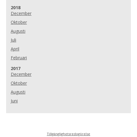
År:
2018
December
Oktober
Augusti
Juli
April
Februari
År:
2017
December
Oktober
Augusti
Juni
Tillgänglighetsredogörelse