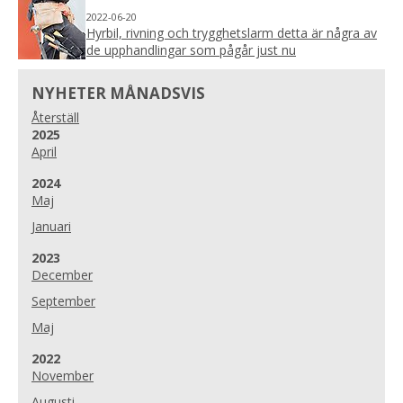
2022-06-20
Hyrbil, rivning och trygghetslarm detta är några av
de upphandlingar som pågår just nu
NYHETER MÅNADSVIS
Återställ
År:
2025
April
År:
2024
Maj
Januari
År:
2023
December
September
Maj
År:
2022
November
Augusti