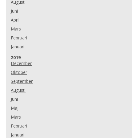
Augusti
Juni
April
Mars
Februari
Januari
År:
2019
December
Oktober
September
Augusti
Juni
Maj
Mars
Februari
Januari