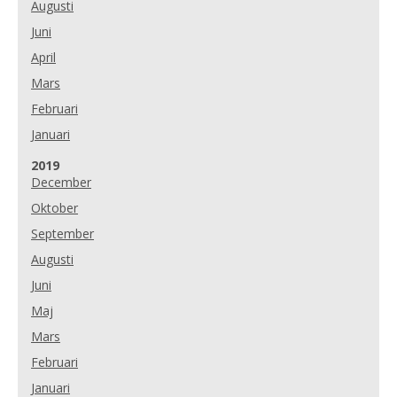
Augusti
Juni
April
Mars
Februari
Januari
År:
2019
December
Oktober
September
Augusti
Juni
Maj
Mars
Februari
Januari