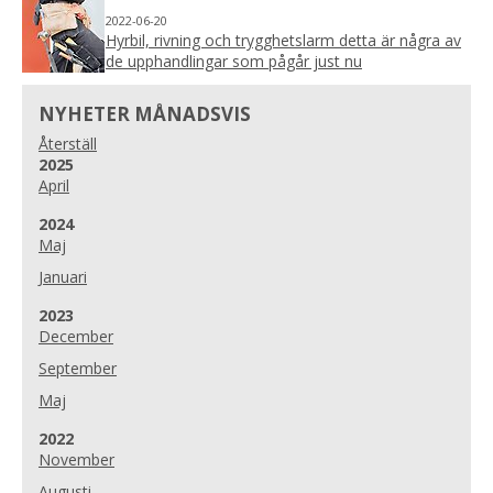
2022-06-20
Hyrbil, rivning och trygghetslarm detta är några av
de upphandlingar som pågår just nu
NYHETER MÅNADSVIS
Återställ
År:
2025
April
År:
2024
Maj
Januari
År:
2023
December
September
Maj
År:
2022
November
Augusti