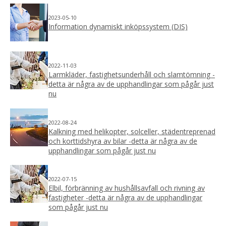
2023-05-10
Information dynamiskt inköpssystem (DIS)
2022-11-03
Larmkläder, fastighetsunderhåll och slamtömning -
detta är några av de upphandlingar som pågår just
nu
2022-08-24
Kalkning med helikopter, solceller, städentreprenad
och korttidshyra av bilar -detta är några av de
upphandlingar som pågår just nu
2022-07-15
Elbil, förbränning av hushållsavfall och rivning av
fastigheter -detta är några av de upphandlingar
som pågår just nu