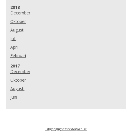
År:
2018
December
Oktober
Augusti
Juli
April
Februari
År:
2017
December
Oktober
Augusti
Juni
Tillgänglighetsredogörelse