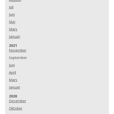
Juli
Juni
Maj
Mars
Januari
År:
2021
November
September
Juni
April
Mars
Januari
År:
2020
December
Oktober