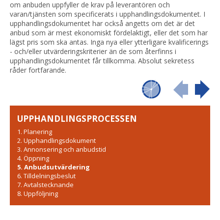
om anbuden uppfyller de krav på leverantören och 
varan/tjänsten som specificerats i upphandlingsdokumentet. I 
upphandlingsdokumentet har också angetts om det är det 
anbud som är mest ekonomiskt fördelaktigt, eller det som har 
lägst pris som ska antas. Inga nya eller ytterligare kvalificerings 
- och/eller utvärderingskriterier än de som återfinns i 
upphandlingsdokumentet får tillkomma. Absolut sekretess 
råder fortfarande.
UPPHANDLINGSPROCESSEN
1. Planering
2. Upphandlingsdokument
3. Annonsering och anbudstid
4. Öppning
5. Anbudsutvärdering
6. Tilldelningsbeslut
7. Avtalstecknande
8. Uppföljning